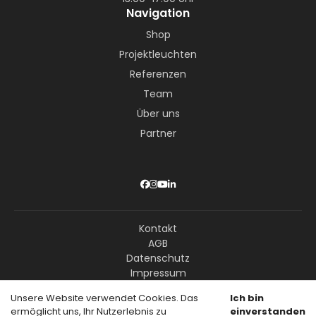
Navigation
Shop
Projektleuchten
Referenzen
Team
Über uns
Partner
Kontakt
AGB
Datenschutz
Impressum
Unsere Website verwendet Cookies. Das
Ich bin
ermöglicht uns, Ihr Nutzerlebnis zu
einverstanden
© Copyright Livision GmbH – Alle Rechte vorbehalten