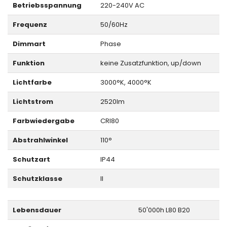
Betriebsspannung
220-240V AC
Frequenz
50/60Hz
Dimmart
Phase
Funktion
keine Zusatzfunktion, up/down
Lichtfarbe
3000°K, 4000°K
Lichtstrom
2520lm
Farbwiedergabe
CRI80
Abstrahlwinkel
110°
Schutzart
IP44
Schutzklasse
II
Lebensdauer
50'000h L80 B20