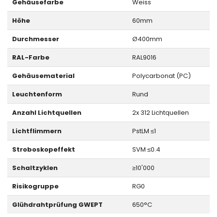
Gehäusefarbe
Weiss
Höhe
60mm
Durchmesser
Ø400mm
RAL-Farbe
RAL9016
Gehäusematerial
Polycarbonat (PC)
Leuchtenform
Rund
Anzahl Lichtquellen
2x 312 Lichtquellen
Lichtflimmern
PstLM ≤1
Stroboskopeffekt
SVM ≤0.4
Schaltzyklen
≥10'000
Risikogruppe
RG0
Glühdrahtprüfung GWEPT
650°C