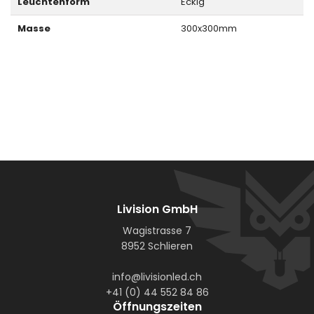
Leuchtenform
Eckig
Masse
300x300mm
Livision GmbH
Wagistrasse 7
8952 Schlieren
info@livisionled.ch
+41 (0) 44 552 84 86
Öffnungszeiten