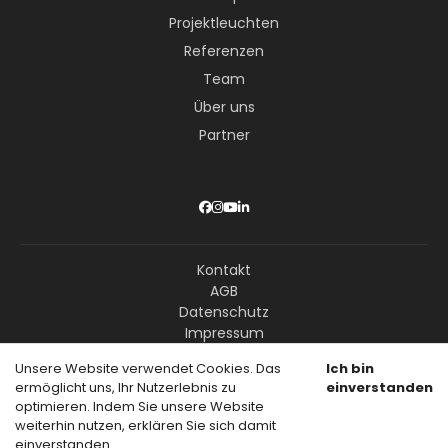
Projektleuchten
Referenzen
Team
Über uns
Partner
Kontakt
AGB
Datenschutz
Impressum
Unsere Website verwendet Cookies. Das
Ich bin
ermöglicht uns, Ihr Nutzerlebnis zu
einverstanden
© Copyright Livision GmbH – Alle Rechte vorbehalten
optimieren. Indem Sie unsere Website
weiterhin nutzen, erklären Sie sich damit
einverstanden.