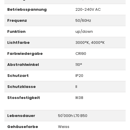
Betriebsspannung
220-240V AC
Frequenz
50/60Hz
Funktion
up/down
Lichtfarbe
3000°K, 4000°K
Farbwiedergabe
CRI90
Abstrahlwinkel
110°
Schutzart
IP20
Schutzklasse
II
Stossfestigkeit
IK08
Lebensdauer
50'000h L70 B50
Gehäusefarbe
Weiss