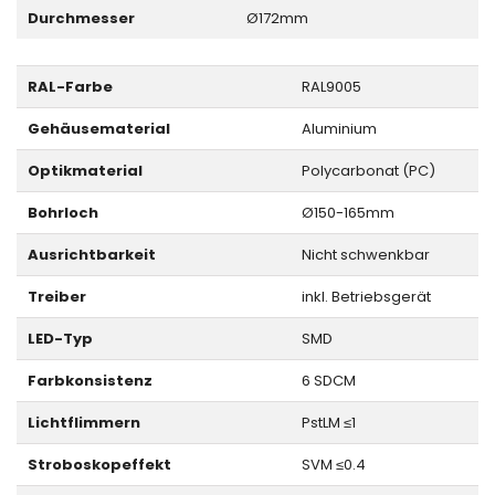
Durchmesser
Ø172mm
RAL-Farbe
RAL9005
Gehäusematerial
Aluminium
Optikmaterial
Polycarbonat (PC)
Bohrloch
Ø150-165mm
Ausrichtbarkeit
Nicht schwenkbar
Treiber
inkl. Betriebsgerät
LED-Typ
SMD
Farbkonsistenz
6 SDCM
Lichtflimmern
PstLM ≤1
Stroboskopeffekt
SVM ≤0.4