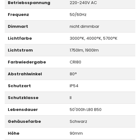
Betriebsspannung
220-240V AC
Frequenz
50/60Hz
Dimmart
nicht dimmbar
Lichtfarbe
3000°K, 4000°K, 5700°K
Lichtstrom
1750lm, 1900lm
Farbwiedergabe
CRI80
Abstrahlwinkel
80°
Schutzart
IP54
Schutzklasse
II
Lebensdauer
50'000h L80 B50
Gehäusefarbe
Schwarz
Höhe
90mm