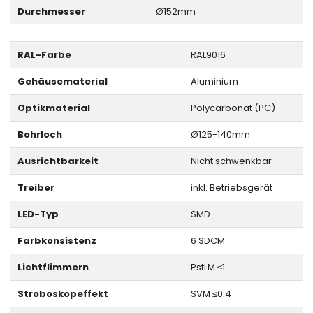
Durchmesser
Ø152mm
RAL-Farbe
RAL9016
Gehäusematerial
Aluminium
Optikmaterial
Polycarbonat (PC)
Bohrloch
Ø125-140mm
Ausrichtbarkeit
Nicht schwenkbar
Treiber
inkl. Betriebsgerät
LED-Typ
SMD
Farbkonsistenz
6 SDCM
Lichtflimmern
PstLM ≤1
Stroboskopeffekt
SVM ≤0.4