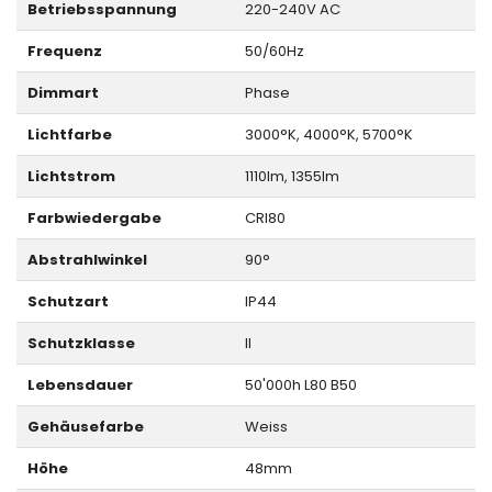
Betriebsspannung
220-240V AC
Frequenz
50/60Hz
Dimmart
Phase
Lichtfarbe
3000°K, 4000°K, 5700°K
Lichtstrom
1110lm, 1355lm
Farbwiedergabe
CRI80
Abstrahlwinkel
90°
Schutzart
IP44
Schutzklasse
II
Lebensdauer
50'000h L80 B50
Gehäusefarbe
Weiss
Höhe
48mm