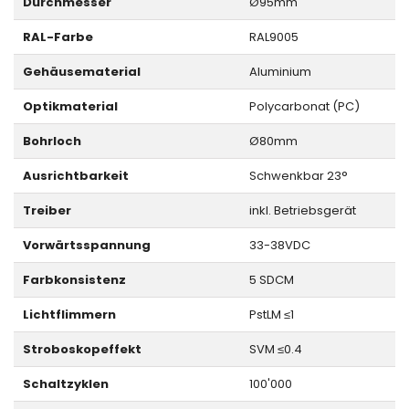
Durchmesser
Ø95mm
RAL-Farbe
RAL9005
Gehäusematerial
Aluminium
Optikmaterial
Polycarbonat (PC)
Bohrloch
Ø80mm
Ausrichtbarkeit
Schwenkbar 23°
Treiber
inkl. Betriebsgerät
Vorwärtsspannung
33-38VDC
Farbkonsistenz
5 SDCM
Lichtflimmern
PstLM ≤1
Stroboskopeffekt
SVM ≤0.4
Schaltzyklen
100'000