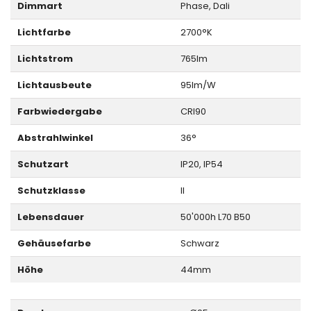
Dimmart
Phase, Dali
Lichtfarbe
2700°K
Lichtstrom
765lm
Lichtausbeute
95lm/W
Farbwiedergabe
CRI90
Abstrahlwinkel
36°
Schutzart
IP20, IP54
Schutzklasse
II
Lebensdauer
50'000h L70 B50
Gehäusefarbe
Schwarz
Höhe
44mm