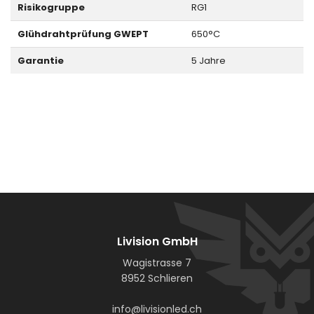
Risikogruppe
RG1
Glühdrahtprüfung GWEPT
650°C
Garantie
5 Jahre
Livision GmbH
Wagistrasse 7
8952 Schlieren
info@livisionled.ch