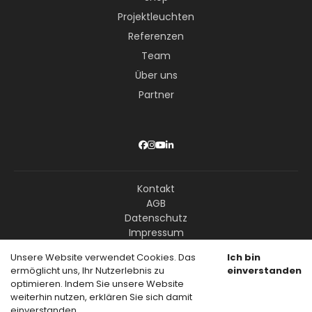
Projektleuchten
Referenzen
Team
Über uns
Partner
Kontakt
AGB
Datenschutz
Impressum
Unsere Website verwendet Cookies. Das
Ich bin
ermöglicht uns, Ihr Nutzerlebnis zu
einverstanden
© Copyright Livision GmbH – Alle Rechte vorbehalten
optimieren. Indem Sie unsere Website
weiterhin nutzen, erklären Sie sich damit
einverstanden.