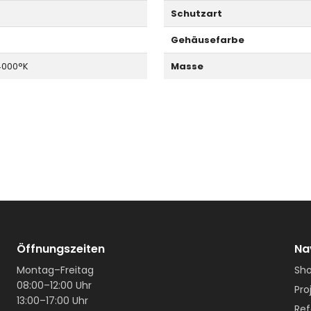
Schutzart
Gehäusefarbe
4000°K
Masse
Öffnungszeiten
Na
Montag–Freitag
Sh
08:00–12:00 Uhr
Pro
13:00–17:00 Uhr
Ref