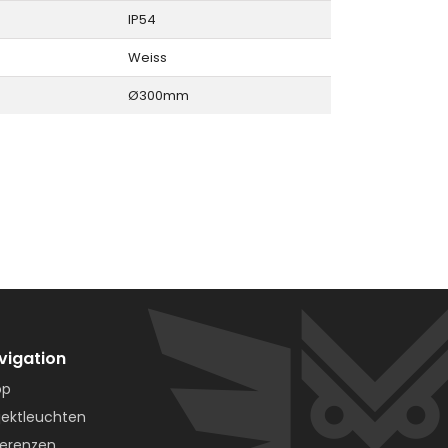
IP54
Weiss
Ø300mm
vigation
op
jektleuchten
erenzen