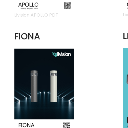
Li
Livision APOLLO PDF
L
FIONA