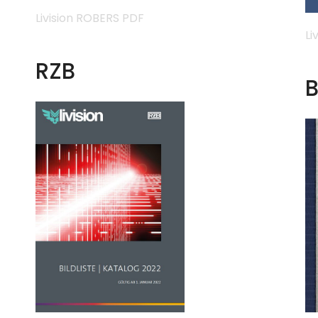
Livision ROBERS PDF
Li
RZB
B