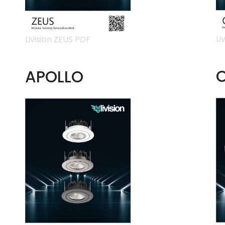
Li
Livision ZEUS PDF
APOLLO