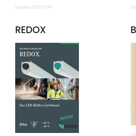
Li
Livision RZB PDF
B
REDOX
Li