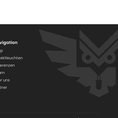
vigation
op
jektleuchten
erenzen
am
r uns
tner