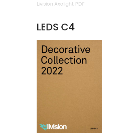
Livision Axolight PDF
LEDS C4