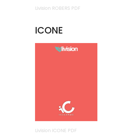
Livision ROBERS PDF
ICONE
Livision ICONE PDF