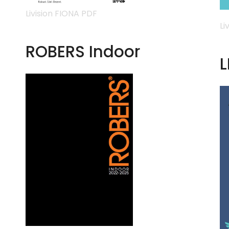
Livision FIONA PDF
Li
ROBERS Indoor
L