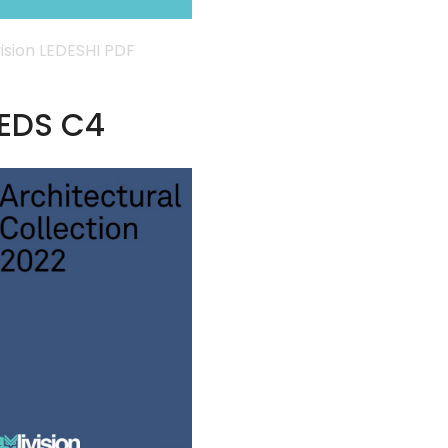
vision LEDESHI PDF
EDS C4