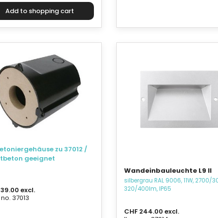
etoniergehäuse zu 37012 /
htbeton geeignet
Wandeinbauleuchte L9 II
silbergrau RAL 9006, 11W, 2700/3
320/400lm, IP65
39.00 excl.
 no. 37013
CHF 244.00 excl.