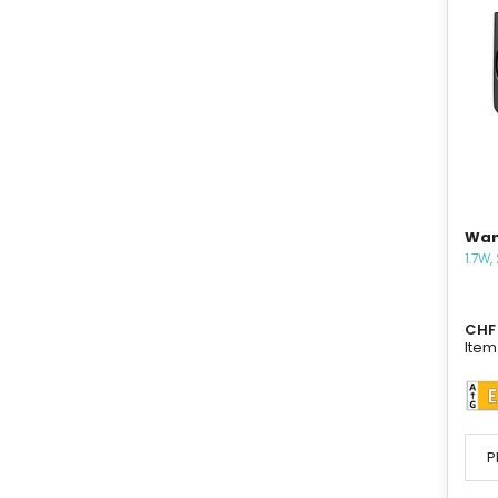
Wan
1.7W,
CHF 
Item