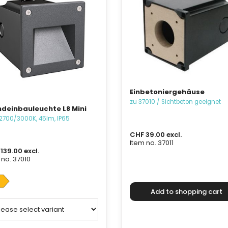
Einbetoniergehäuse
zu 37010 / Sichtbeton geeignet
deinbauleuchte L8 Mini
 2700/3000K, 45lm, IP65
CHF 39.00 excl.
Item no. 37011
139.00 excl.
 no. 37010