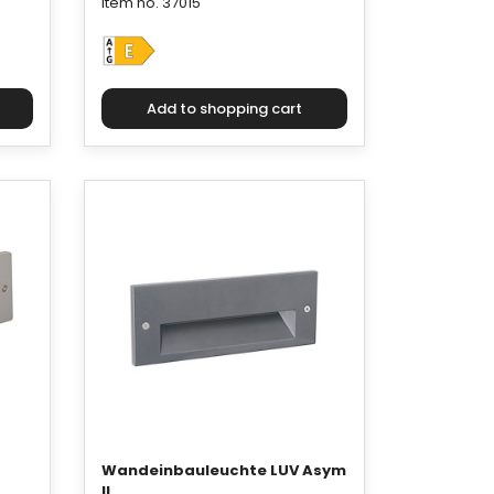
Item no. 37015
Wandeinbauleuchte LUV Asym
II