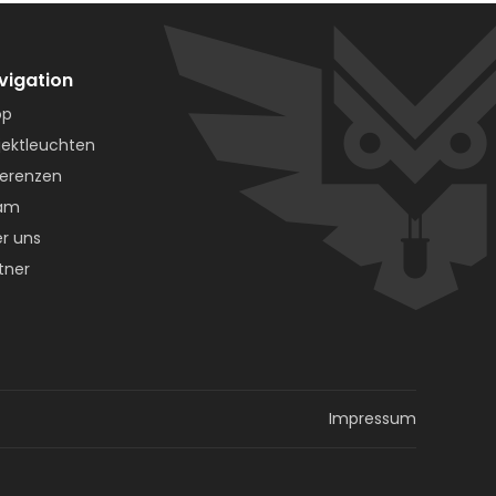
vigation
op
jektleuchten
erenzen
am
r uns
tner
Impressum