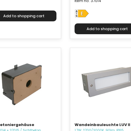
Item no. 37014
betoniergehäuse
Wandeinbauleuchte LUV II
014 + 37015 / Sichtbeton
1.7W, 2700/3000K, 90lm, IP65