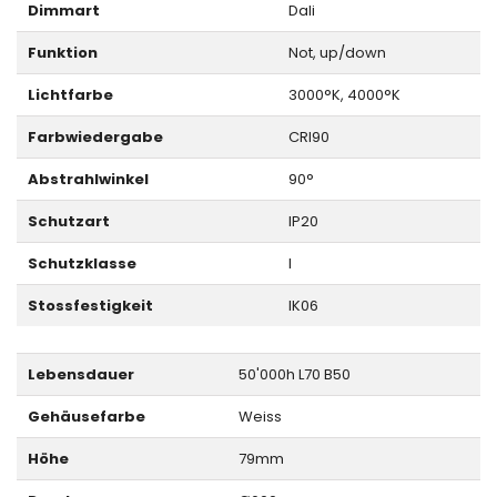
Dimmart
Dali
Funktion
Not, up/down
Lichtfarbe
3000°K, 4000°K
Farbwiedergabe
CRI90
Abstrahlwinkel
90°
Schutzart
IP20
Schutzklasse
I
Stossfestigkeit
IK06
Lebensdauer
50'000h L70 B50
Gehäusefarbe
Weiss
Höhe
79mm