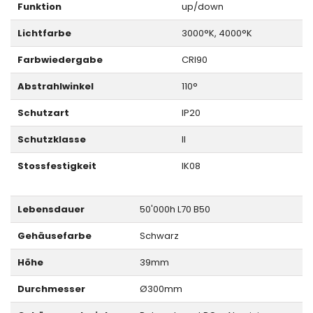
Funktion
up/down
Lichtfarbe
3000°K, 4000°K
Farbwiedergabe
CRI90
Abstrahlwinkel
110°
Schutzart
IP20
Schutzklasse
II
Stossfestigkeit
IK08
Lebensdauer
50'000h L70 B50
Gehäusefarbe
Schwarz
Höhe
39mm
Durchmesser
Ø300mm