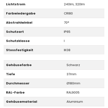
Lichtstrom
240lm, 320lm
Farbwiedergabe
CRI80
Abstrahlwinkel
70°
Schutzart
IP65
Schutzklasse
I
Stossfestigkeit
IK08
Gehäusefarbe
Schwarz
Tiefe
37mm
Durchmesser
Ø180mm
RAL-Farbe
RAL9005
Gehäusematerial
Aluminium