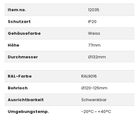
Item no.
12035
Schutzart
IP20
Gehäusefarbe
Weiss
Höhe
77mm
Durchmesser
Ø132mm
RAL-Farbe
RAL9016
Bohrloch
Ø120-125mm
Ausrichtbarkeit
Schwenkbar
Umgebungstemp.
-20°C ~ +40°C