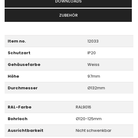
DOWNLOADS
ZUBEHÖR
Item no.
12033
Schutzart
IP20
Gehäusefarbe
Weiss
Höhe
97mm
Durchmesser
Ø132mm
RAL-Farbe
RAL9016
Bohrloch
Ø120-125mm
Ausrichtbarkeit
Nicht schwenkbar