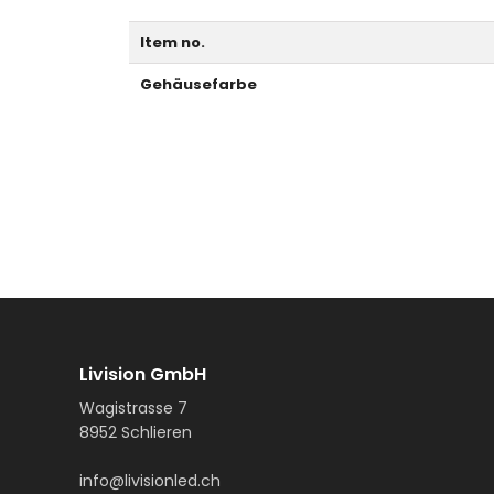
Item no.
Gehäusefarbe
Livision GmbH
Wagistrasse 7
8952 Schlieren
info@livisionled.ch