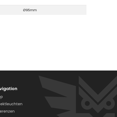
Ø95mm
vigation
op
jektleuchten
erenzen