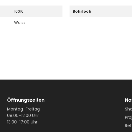
10016
Bohrloch
Weiss
Öffnungszeiten
Na
Montag–Freitag
Sh
08:00–12:00 Uhr
Pro
13:00–17:00 Uhr
Ref