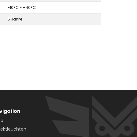
-10°C ~ +40°C
5 Jahre
vigation
op
jektleuchten