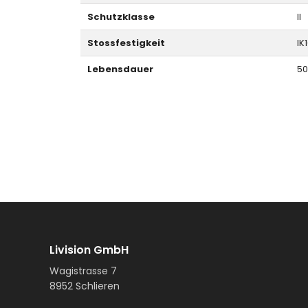
Schutzklasse
II
Stossfestigkeit
IK
Lebensdauer
50
Livision GmbH
Wagistrasse 7
8952 Schlieren