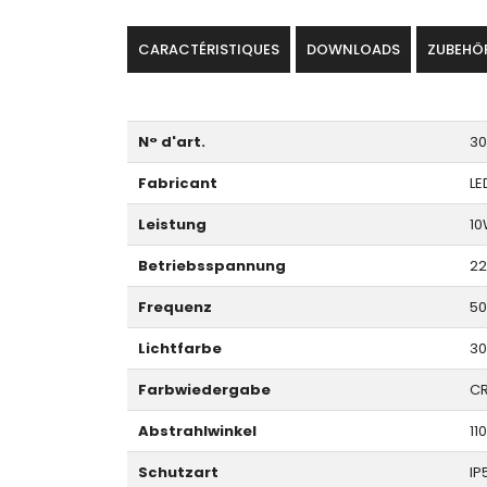
CARACTÉRISTIQUES
DOWNLOADS
ZUBEHÖ
N° d'art.
30
Fabricant
LE
Leistung
10
Betriebsspannung
22
Frequenz
50
Lichtfarbe
30
Farbwiedergabe
CR
Abstrahlwinkel
11
Schutzart
IP