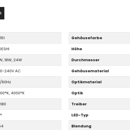
R
151
Gehäusefarbe
DESHI
Höhe
W, 18W, 24W
Durchmesser
0-240V AC
Gehäusematerial
/60Hz
Optikmaterial
00°K, 4000°K
Optik
I80
Treiber
0°
LED-Typ
54
Blendung