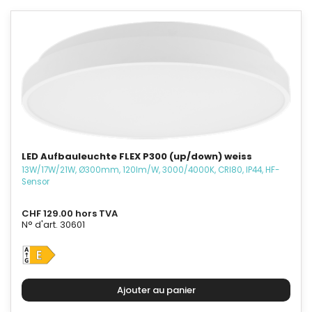
LED Aufbauleuchte FLEX P300 (up/down) weiss
13W/17W/21W, Ø300mm, 120lm/W, 3000/4000K, CRI80, IP44, HF-
Sensor
CHF 129.00 hors TVA
N° d'art. 30601