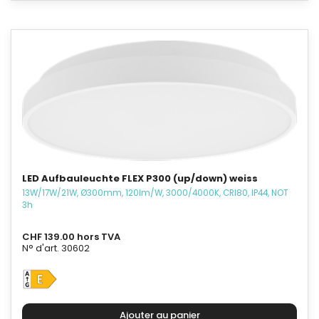
LED Aufbauleuchte FLEX P300 (up/down) weiss
13W/17W/21W, Ø300mm, 120lm/W, 3000/4000K, CRI80, IP44, NOT
3h
CHF 139.00 hors TVA
N° d'art. 30602