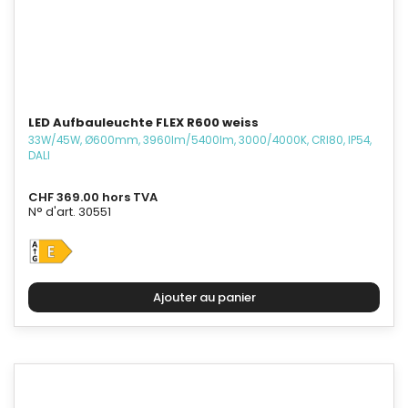
LED Aufbauleuchte FLEX R600 weiss
33W/45W, Ø600mm, 3960lm/5400lm, 3000/4000K, CRI80, IP54,
DALI
CHF 369.00 hors TVA
N° d'art. 30551