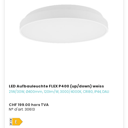
LED Aufbauleuchte FLEX P400 (up/down) weiss
21W/30W, Ø400mm, 120lm/W, 3000/4000K, CRI80, IP44, DALI
CHF 199.00 hors TVA
N° d'art. 30613