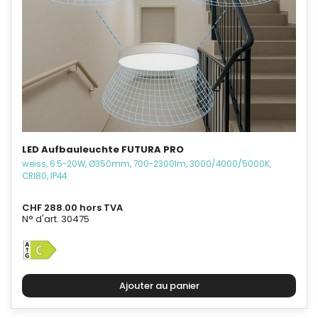
LED Aufbauleuchte FUTURA PRO
weiss, 6.5-20W, Ø350mm, 700-2300lm, 3000/4000/5000K,
CRI80, IP44
CHF 288.00 hors TVA
N° d'art. 30475