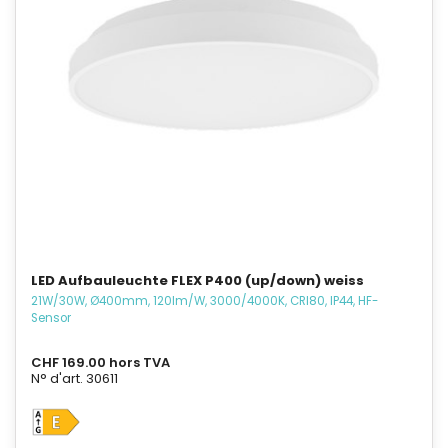
LED Aufbauleuchte FLEX P400 (up/down) weiss
21W/30W, Ø400mm, 120lm/W, 3000/4000K, CRI80, IP44, HF-
Sensor
CHF 169.00 hors TVA
N° d'art. 30611