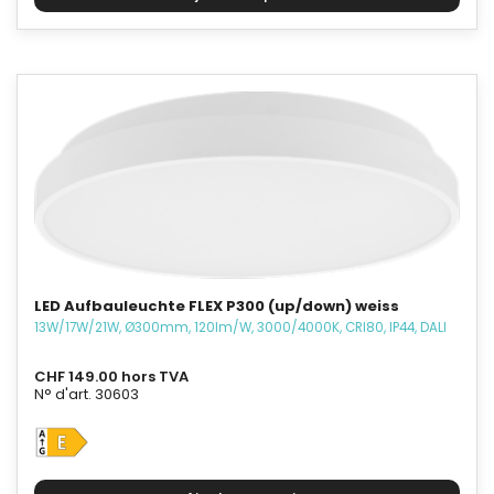
LED Aufbauleuchte FLEX P300 (up/down) weiss
13W/17W/21W, Ø300mm, 120lm/W, 3000/4000K, CRI80, IP44, DALI
CHF 149.00 hors TVA
N° d'art. 30603