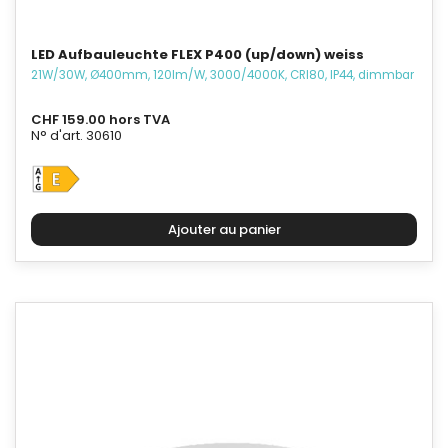
LED Aufbauleuchte FLEX P400 (up/down) weiss
21W/30W, Ø400mm, 120lm/W, 3000/4000K, CRI80, IP44, dimmbar
CHF 159.00 hors TVA
N° d'art. 30610