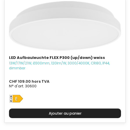
LED Aufbauleuchte FLEX P300 (up/down) weiss
13W/17W/21W, Ø300mm, 120lm/W, 3000/4000K, CRI80, IP44,
dimmbar
CHF 109.00 hors TVA
N° d'art. 30600