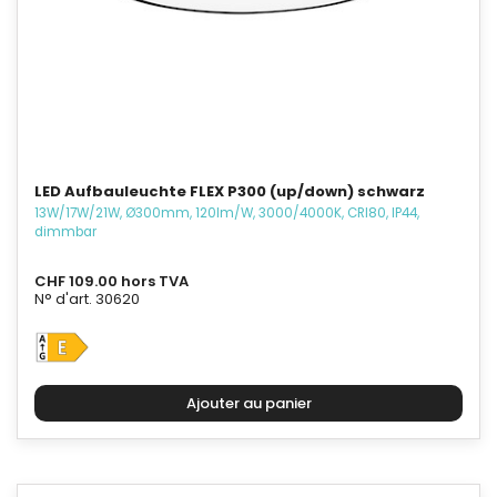
LED Aufbauleuchte FLEX P300 (up/down) schwarz
13W/17W/21W, Ø300mm, 120lm/W, 3000/4000K, CRI80, IP44,
dimmbar
CHF 109.00 hors TVA
N° d'art. 30620