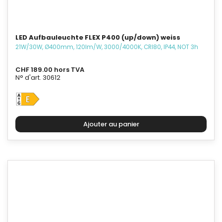
LED Aufbauleuchte FLEX P400 (up/down) weiss
21W/30W, Ø400mm, 120lm/W, 3000/4000K, CRI80, IP44, NOT 3h
CHF 189.00 hors TVA
N° d'art. 30612