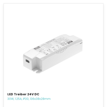
LED Treiber 24V DC
30W, 1.25A, IP20, 136x38x28mm