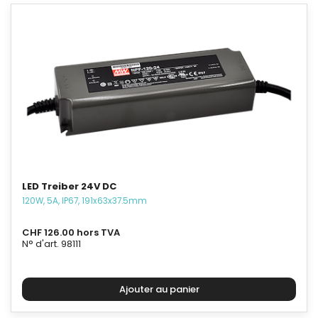
LED Treiber 24V DC
120W, 5A, IP67, 191x63x37.5mm
CHF 126.00 hors TVA
N° d'art. 98111