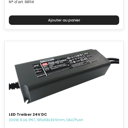
N° d'art. 98114
LED Treiber 24V DC
200W, 8.3A, IP67, 195x68x39.5mm, DALI/Push