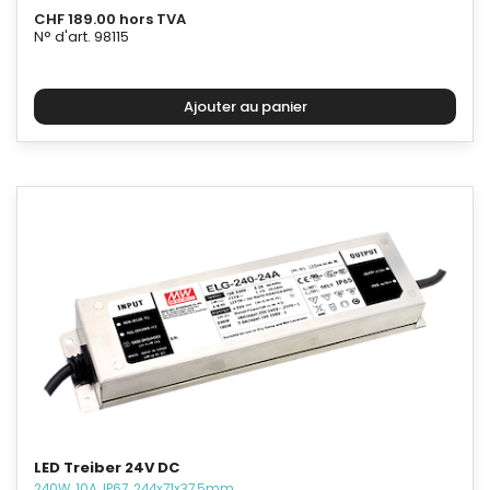
CHF 189.00 hors TVA
N° d'art. 98115
LED Treiber 24V DC
240W, 10A, IP67, 244x71x37.5mm