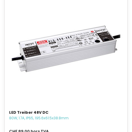
LED Treiber 48V DC
80W, 1.7A, IP65, 195.6x61.5x38.8mm
CHF 89.00 hors TVA