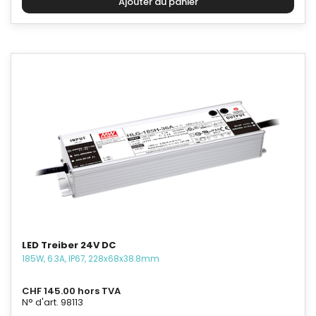
LED Treiber 24V DC
185W, 6.3A, IP67, 228x68x38.8mm
CHF 145.00 hors TVA
N° d'art. 98113