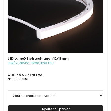
LED LumoX Lichtschlauch 12x13mm
10W/m, 48VDC, CRI90, IK08, IP67
CHF 149.00 hors TVA
N° d'art. 71101