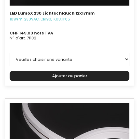
LED LumoX 230 Lichtschlauch 12x17mm
10W/m, 230VAC, CRI90, IK08, IP65
CHF 149.00 hors TVA
N° d'art. 71102