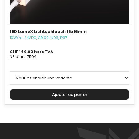
LED LumoX Lichtschlauch 16x16mm
10W/m, 24VDC, CRI90, IK08, IP67
CHF 149.00 hors TVA
N° d'art. 71104