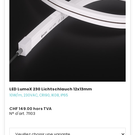
LED LumoX 230 Lichtschlauch 12x13mm
10W/m, 230VAC, CRI90, IK08, IP65
CHF 149.00 hors TVA
N° d'art. 71103