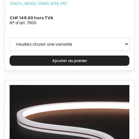
10W/m, 48VDC, CRI90, IK08, IP67
CHF 149.00 hors TVA
N° d'art. 71100