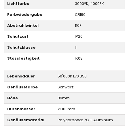
Lichtfarbe
3000°K, 4000°K
Farbwiedergabe
CRI90
Abstrahlwinkel
110°
Schutzart
IP20
Schutzklasse
II
Stossfestigkeit
IK08
Lebensdauer
50'000h L70 B50
Gehäusefarbe
Schwarz
Höhe
39mm
Durchmesser
Ø300mm
Gehäusematerial
Polycarbonat PC + Aluminium