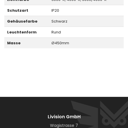
Schutzart
IP20
Gehäusefarbe
Schwarz
Leuchtenform
Rund
Masse
Ø450mm
Livision GmbH
Wagistrasse 7