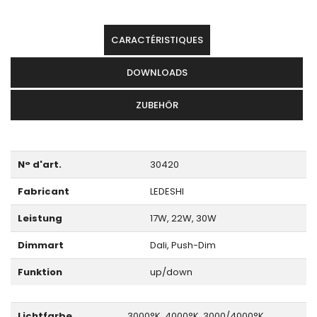
CARACTÉRISTIQUES
DOWNLOADS
ZUBEHÖR
N° d'art.
30420
Fabricant
LEDESHI
Leistung
17W, 22W, 30W
Dimmart
Dali, Push-Dim
Funktion
up/down
Lichtfarbe
3000°K, 4000°K, 3000/4000°K