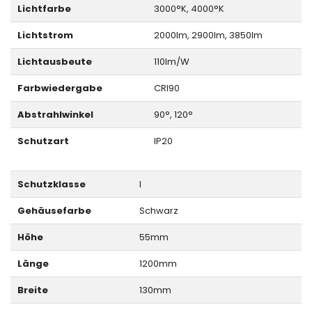
Lichtfarbe
3000°K, 4000°K
Lichtstrom
2000lm, 2900lm, 3850lm
Lichtausbeute
110lm/W
Farbwiedergabe
CRI90
Abstrahlwinkel
90°, 120°
Schutzart
IP20
Schutzklasse
I
Gehäusefarbe
Schwarz
Höhe
55mm
Länge
1200mm
Breite
130mm