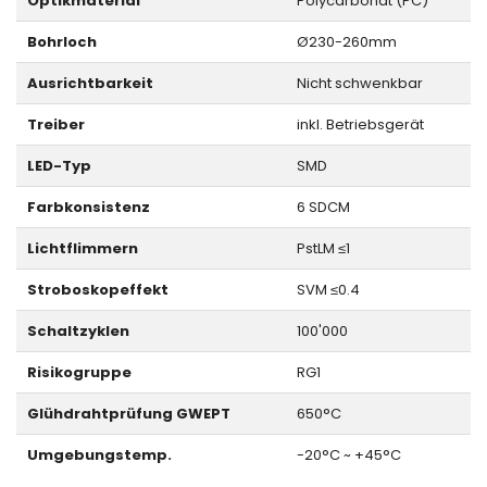
Optikmaterial
Polycarbonat (PC)
Bohrloch
Ø230-260mm
Ausrichtbarkeit
Nicht schwenkbar
Treiber
inkl. Betriebsgerät
LED-Typ
SMD
Farbkonsistenz
6 SDCM
Lichtflimmern
PstLM ≤1
Stroboskopeffekt
SVM ≤0.4
Schaltzyklen
100'000
Risikogruppe
RG1
Glühdrahtprüfung GWEPT
650°C
Umgebungstemp.
-20°C ~ +45°C