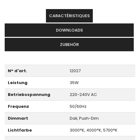
CARACTÉRISTIQUES
DOWNLOADS
ZUBEHÖR
N° d'art.
12027
Leistung
35W
Betriebsspannung
220-240V AC
Frequenz
50/60Hz
Dimmart
Dali, Push-Dim
Lichtfarbe
3000°K, 4000°K, 5700°K