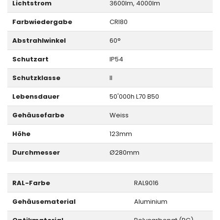
Lichtstrom
3600lm, 4000lm
Farbwiedergabe
CRI80
Abstrahlwinkel
60°
Schutzart
IP54
Schutzklasse
II
Lebensdauer
50'000h L70 B50
Gehäusefarbe
Weiss
Höhe
123mm
Durchmesser
Ø280mm
RAL-Farbe
RAL9016
Gehäusematerial
Aluminium