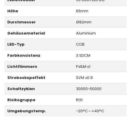
Höhe
65mm
Durchmesser
Ø82mm
Gehäusematerial
Aluminium
LED-Typ
COB
Farbkonsistenz
3 SDCM
Lichtflimmern
PstLM ≤1
Stroboskopeffekt
SVM ≤0.9
Schaltzyklen
30000-50000
Risikogruppe
RG1
Umgebungstemp.
-20°C ~ +40°C