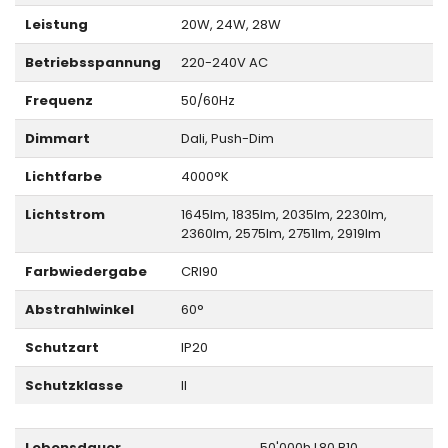
Leistung
20W, 24W, 28W
Betriebsspannung
220-240V AC
Frequenz
50/60Hz
Dimmart
Dali, Push-Dim
Lichtfarbe
4000°K
Lichtstrom
1645lm, 1835lm, 2035lm, 2230lm,
2360lm, 2575lm, 2751lm, 2919lm
Farbwiedergabe
CRI90
Abstrahlwinkel
60°
Schutzart
IP20
Schutzklasse
II
Lebensdauer
50'000h L80 B10