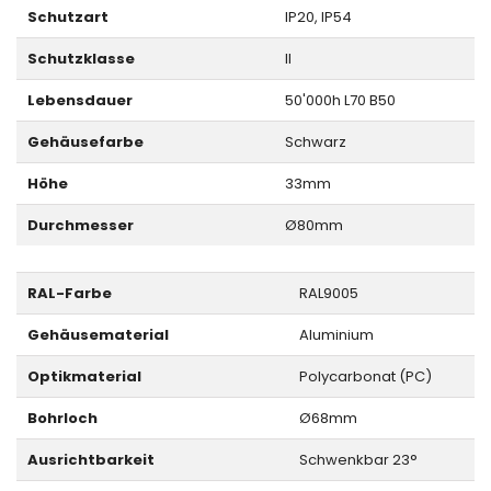
Schutzart
IP20, IP54
Schutzklasse
II
Lebensdauer
50'000h L70 B50
Gehäusefarbe
Schwarz
Höhe
33mm
Durchmesser
Ø80mm
RAL-Farbe
RAL9005
Gehäusematerial
Aluminium
Optikmaterial
Polycarbonat (PC)
Bohrloch
Ø68mm
Ausrichtbarkeit
Schwenkbar 23°