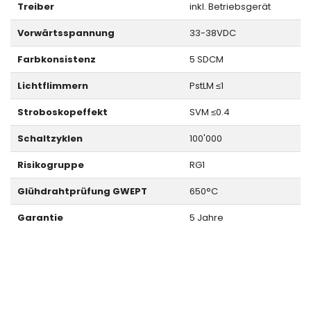
Treiber
inkl. Betriebsgerät
Vorwärtsspannung
33-38VDC
Farbkonsistenz
5 SDCM
Lichtflimmern
PstLM ≤1
Stroboskopeffekt
SVM ≤0.4
Schaltzyklen
100'000
Risikogruppe
RG1
Glühdrahtprüfung GWEPT
650°C
Garantie
5 Jahre