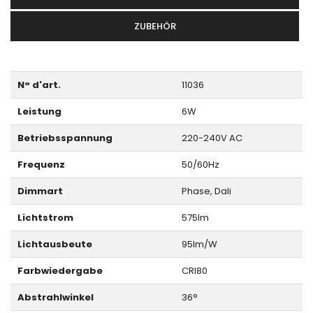
ZUBEHÖR
N° d'art.
11036
Leistung
6W
Betriebsspannung
220-240V AC
Frequenz
50/60Hz
Dimmart
Phase, Dali
Lichtstrom
575lm
Lichtausbeute
95lm/W
Farbwiedergabe
CRI80
Abstrahlwinkel
36°