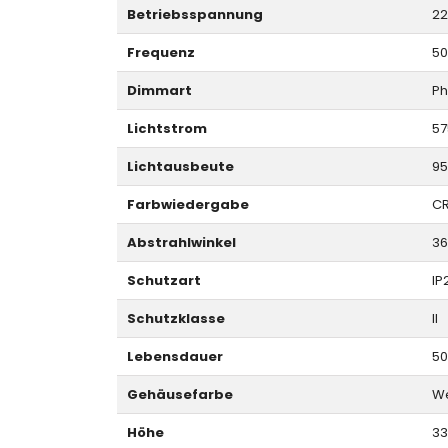
Betriebsspannung
22
Frequenz
50
Dimmart
Ph
Lichtstrom
57
Lichtausbeute
9
Farbwiedergabe
CR
Abstrahlwinkel
36
Schutzart
IP
Schutzklasse
II
Lebensdauer
50
Gehäusefarbe
We
Höhe
3