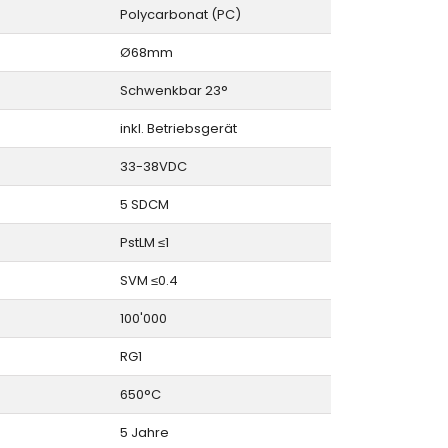
Polycarbonat (PC)
Ø68mm
Schwenkbar 23°
inkl. Betriebsgerät
33-38VDC
5 SDCM
PstLM ≤1
SVM ≤0.4
100'000
RG1
650°C
5 Jahre