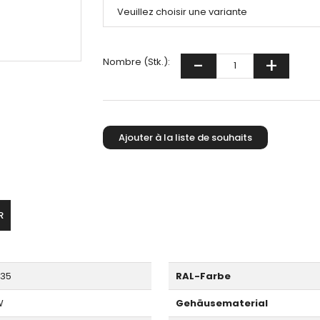
Nombre (Stk.):
R
035
RAL-Farbe
W
Gehäusematerial