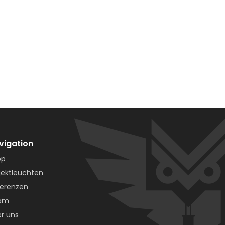
vigation
op
jektleuchten
erenzen
am
r uns