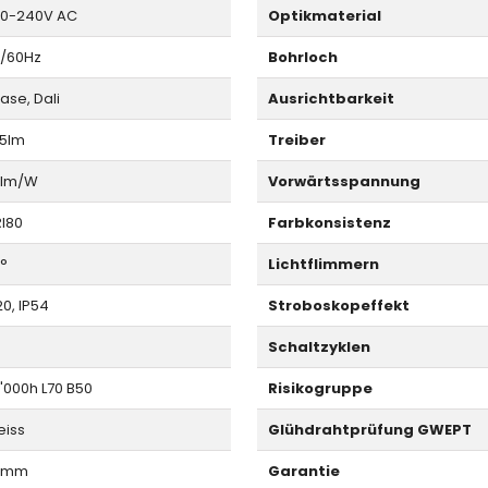
0-240V AC
Optikmaterial
/60Hz
Bohrloch
ase, Dali
Ausrichtbarkeit
5lm
Treiber
5lm/W
Vorwärtsspannung
I80
Farbkonsistenz
°
Lichtflimmern
20, IP54
Stroboskopeffekt
Schaltzyklen
'000h L70 B50
Risikogruppe
iss
Glühdrahtprüfung GWEPT
3mm
Garantie