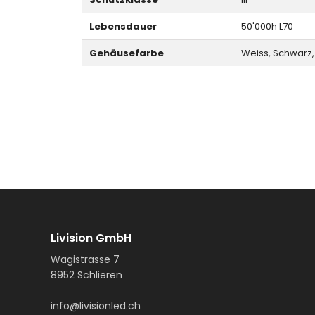
Lebensdauer
50'000h L70
Gehäusefarbe
Weiss, Schwarz,
Livision GmbH
Wagistrasse 7
8952 Schlieren
info@livisionled.ch