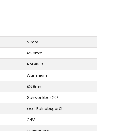
21mm
Ø80mm
RAL9003
Aluminium
Ø68mm
Schwenkbar 20°
exkl. Betriebsgerät
24V
1 Lichtquelle