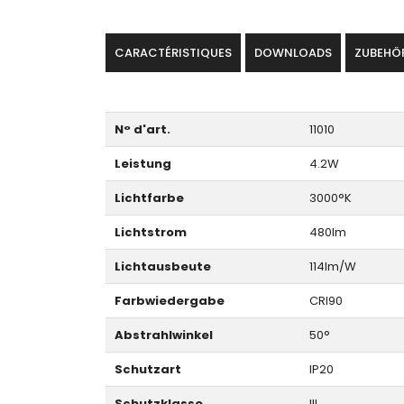
CARACTÉRISTIQUES
DOWNLOADS
ZUBEHÖ
N° d'art.
11010
Leistung
4.2W
Lichtfarbe
3000°K
Lichtstrom
480lm
Lichtausbeute
114lm/W
Farbwiedergabe
CRI90
Abstrahlwinkel
50°
Schutzart
IP20
Schutzklasse
III