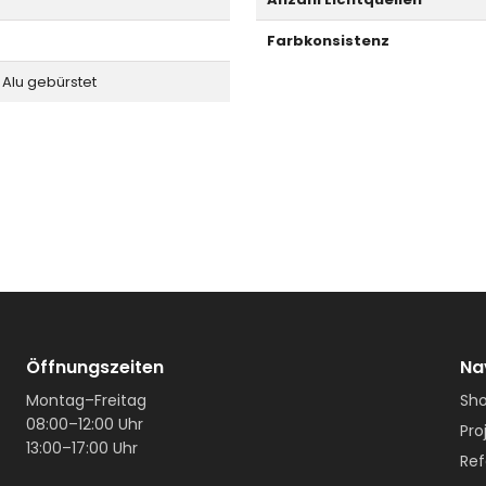
Farbkonsistenz
 Alu gebürstet
Öffnungszeiten
Na
Montag–Freitag
Sh
08:00–12:00 Uhr
Pro
13:00–17:00 Uhr
Ref