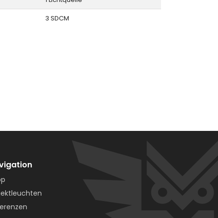
3 SDCM
vigation
op
jektleuchten
erenzen