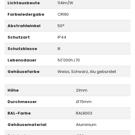
Lichtausbeute
114lm/W
Farbwiedergabe
CRI90
Abstrahlwinkel
50°
Schutzart
IP44
Schutzklasse
III
Lebensdauer
50'000h L70
Gehäusefarbe
Weiss, Schwarz, Alu gebürstet
Höhe
21mm
Durchmesser
Ø70mm
RAL-Farbe
RAL9003
Gehäusematerial
Aluminium